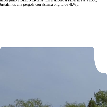
hacer junto a BISENERGÍA. En el acceso a PLANETA VIDA,
instalamos una pérgola con sistema ongrid de 4kWp.